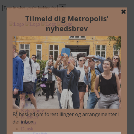
Om Os
Blog
Arkiv
Nyhedsbrev
Kalender
Kontakt
Dansk
English
Om Os
Blog
Arkiv
Nyhedsbrev
Kalender
Kontakt
Dansk