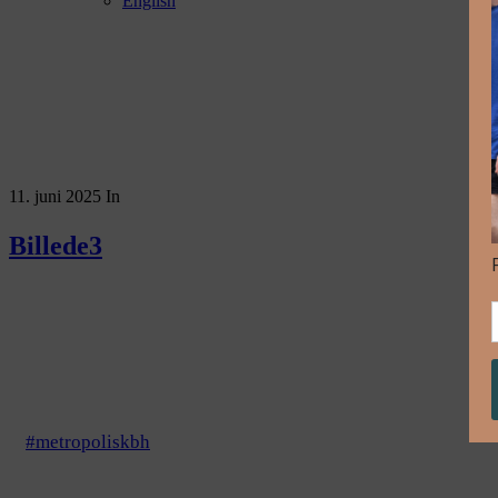
English
11. juni 2025
In
Billede3
#metropoliskbh