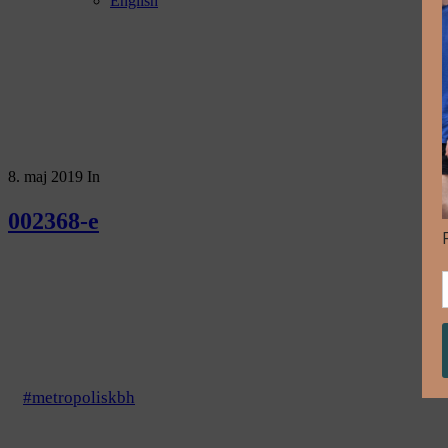
English
8. maj 2019
In
002368-e
#metropoliskbh