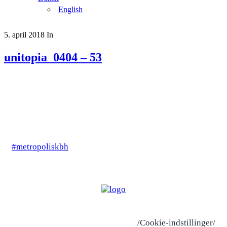
English
5. april 2018
In
unitopia_0404 – 53
#metropoliskbh
/Cookie-indstillinger/