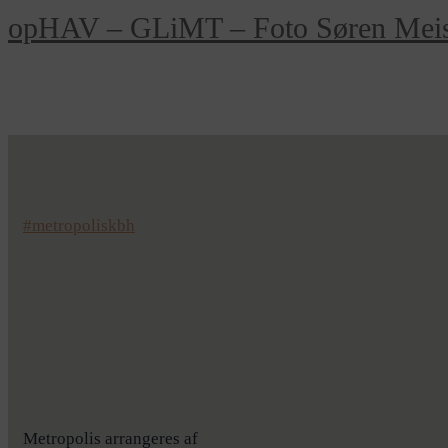
opHAV – GLiMT – Foto Søren Meis
#metropoliskbh
Metropolis arrangeres af