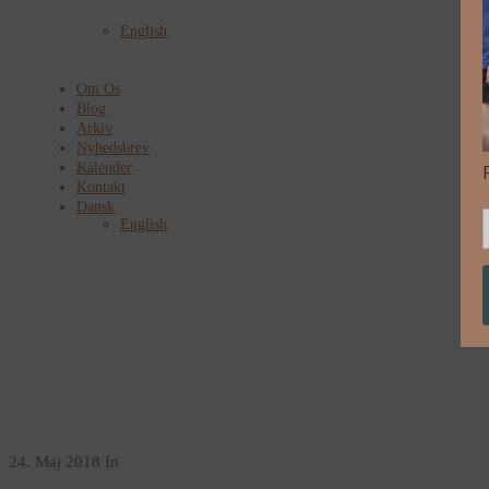
English
Om Os
Blog
Arkiv
Nyhedsbrev
Kalender
Kontakt
Dansk
English
24. Maj 2018
In