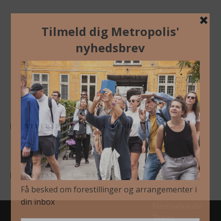
8. april 2025
In
IMG_7515-MIN
OM OS
BLOG
ARKIV
NYHEDSBREV
KALENDER
/Cookie-
indstillinger/
#metropoliskbh
Metropolis
KONTAKT
DANSK
arrangeres af
Københavns
Internationale
Teater