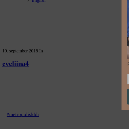
English
19. september 2018
In
eveliina4
#metropoliskbh