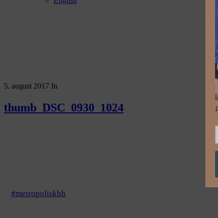
English
5. august 2017
In
thumb_DSC_0930_1024
#metropoliskbh