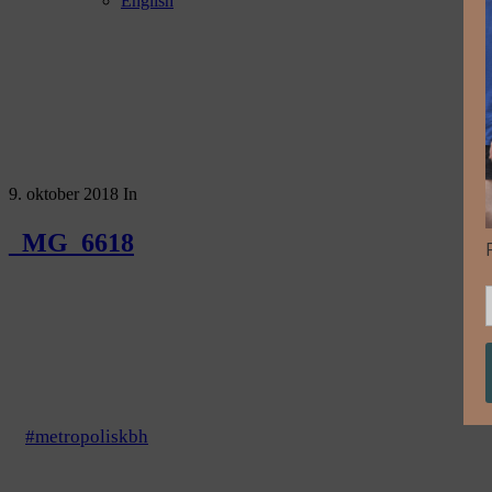
English
9. oktober 2018
In
_MG_6618
#metropoliskbh