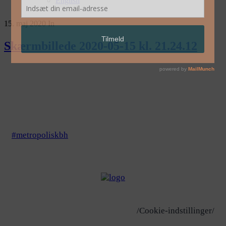
English
15. maj 2020
In
Skærmbillede 2020-05-15 kl. 21.24.12
#metropoliskbh
/Cookie-indstillinger/