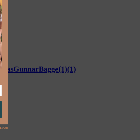
homasGunnarBagge(1)(1)