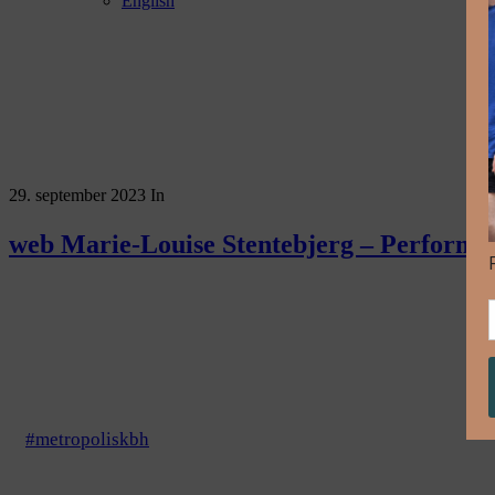
English
29. september 2023
In
web Marie-Louise Stentebjerg – Perform
#metropoliskbh