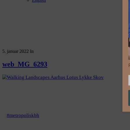
English
5. januar 2022
In
web_MG_6293
#metropoliskbh