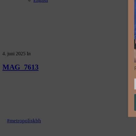
English
4. juni 2025
In
MAG_7613
#metropoliskbh