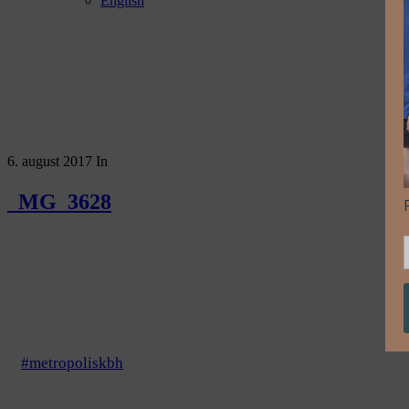
English
6. august 2017
In
_MG_3628
#metropoliskbh