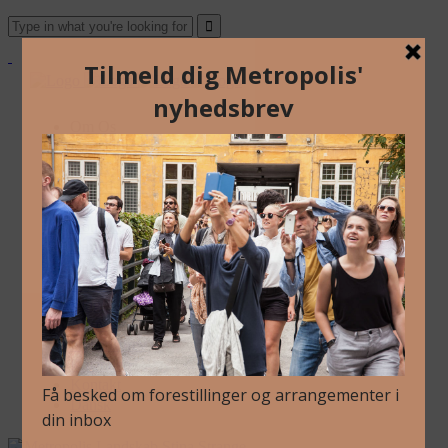
Om Os
Blog
Arkiv
Nyhedsbrev
Kalender
Kontakt
Dansk
Om Os
Blog
Arkiv
Nyhedsbrev
Kalender
Kontakt
Dansk