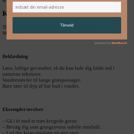
KROP
Tillad dig selv at falde ind i naturens former.
Mærk, hvordan du
er
naturen, og hvordan naturen
er
dig.
Beklædning
Løse, luftige gevandter, så du kan lade dig falde ind i
naturens teksturer.
Vandrestøvler til lange græspassager.
Bare tæer til dyp af bar hud i vandet.
Eksempler/øvelser
– Gå i ét med et træs krogede grene.
– Bevæg dig som grusgravens subtile stenfald.
– Lad din krop omslutte en stor sten.