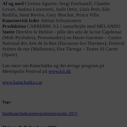
Af og med
Cristina Aguirre, Sergi Estebanell, Claudio
Levati, Andrea Lorenzetti, Judit Ortiz, Lluís Petit, Edu
Rodilla, Santi Rovira, Gary Shochat, Prisca Villa
Kunstnerisk leder
Adrian Schvarzstein
Produktion
CARRER88, S.L i samarbejde med MELANDO
Støtte
Derrière le Hublot – pôle des arts de la rue Capdenac
(Midi-Pyrénées), Pronomade(s) en Haute-Garonne – Centre
National des Arts de la Rue (Encausse-les-Thermes), Festival
Scènes de rue (Mulhouse), Fira Tàrrega – Teatre Al Carrer
(Spain)
Læs mere om Kamchátka og det øvrige program på
Metropolis Festival på
www.kit.dk
www.kamchatka.cat
Tags:
fugit
kamchatka
metropolis
metropolis 2015