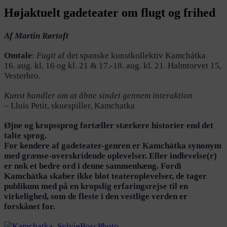
Højaktuelt gadeteater om flugt og frihed
Af Martin Rørtoft
Omtale
:
Fugit
af det spanske kunstkollektiv Kamchátka
16. aug. kl. 16 og kl. 21 & 17.-18. aug. kl. 21. Halmtorvet 15,
Vesterbro.
Kunst handler om at åbne sindet gennem interaktion
– Lluis Petit, skuespiller, Kamchatka
Øjne og kropssprog fortæller stærkere historier end det
talte sprog.
For kendere af
gadeteater-genren er Kamchátka synonym
med grænse-overskridende oplevelser. Eller indlevelse(r)
er nok et bedre ord i denne sammenhæng. Fordi
Kamchátka skaber ikke blot teateroplevelser, de tager
publikum med på en kropslig erfaringsrejse til en
virkelighed, som de fleste i den vestlige verden er
forskånet for.