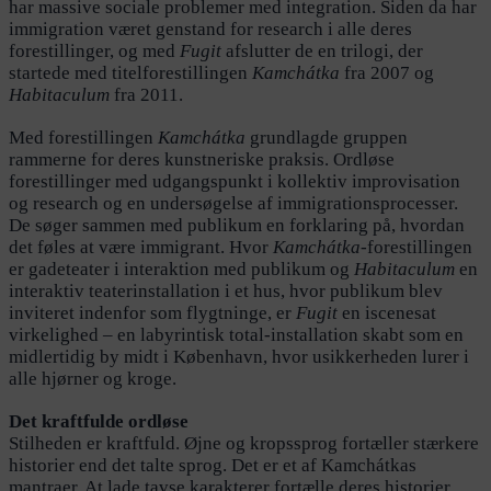
har massive sociale problemer med integration. Siden da har
immigration været genstand for research i alle deres
forestillinger, og med
Fugit
afslutter de en trilogi, der
startede med titelforestillingen
Kamchátka
fra 2007 og
Habitaculum
fra 2011.
Med forestillingen
Kamchátka
grundlagde gruppen
rammerne for deres kunstneriske praksis. Ordløse
forestillinger med udgangspunkt i kollektiv improvisation
og research og en undersøgelse af immigrationsprocesser.
De søger sammen med publikum en forklaring på, hvordan
det føles at være immigrant. Hvor
Kamchátka
-forestillingen
er gadeteater i interaktion med publikum og
Habitaculum
en
interaktiv teaterinstallation i et hus, hvor publikum blev
inviteret indenfor som flygtninge, er
Fugit
en iscenesat
virkelighed – en labyrintisk total-installation skabt som en
midlertidig by midt i København, hvor usikkerheden lurer i
alle hjørner og kroge.
Det kraftfulde ordløse
Stilheden er kraftfuld. Øjne og kropssprog fortæller stærkere
historier end det talte sprog. Det er et af Kamchátkas
mantraer. At lade tavse karakterer fortælle deres historier