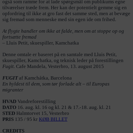
også som ramme for at lade spørgsmål om publikums egne
tilværelser træde frem. Her kan der potentielt gemme sig en
opfordring til ikke at gro fast det samme sted, men at bevæge
sig fremad som menneske med sin egen ide om frihed.
At flygte handler om ikke at falde, men om at stoppe op og
fortsætte fremad
– Lluis Petit, skuespiller, Kamchatka
Denne omtale er baseret på en samtale med Lluis Petit,
skuespiller, Kamchatka, og teknisk leder på forestillingen
Fugit.
Cafe Mandela, Vesterbro, 13. august 2015
FUGIT
af Kamchátka, Barcelona
En hyldest til dem, som tør forlade alt – til Europas
migranter
HVAD
Vandreforestilling
DATO
16. aug. kl. 16 og kl. 21 & 17.-18. aug. kl. 21
STED
Halmtorvet 15, Vesterbro
PRIS
135 / 95 kr
KØB BILLET
CREDITS