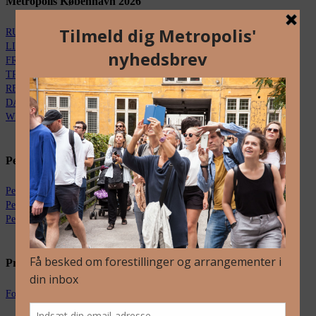
Metropolis København 2026
RUINERNE – Filip Vest & Kai Merke
LIVING MATTERS – Leijten & Bellinkx
FRAMES – Alexander Vantournhout
TRANSLATED – Matiakis & Brown
REWILDING ROOTS – Haff & Vilardo
DANCEGROUND – Boris Charmatz
WHEN FORESTS & ASSEMBLY – Gebran
Performing Landscapes 2026
Performing Landscapes Egedal
Performing Landscapes Køge
Performing Landscapes Guldborgsund
Presse
Fotos