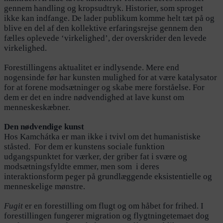
gennem handling og kropsudtryk. Historier, som sproget
ikke kan indfange. De lader publikum komme helt tæt på og
blive en del af den kollektive erfaringsrejse gennem den
fælles oplevede ‘virkelighed’, der overskrider den levede
virkelighed.
Forestillingens aktualitet er indlysende. Mere end
nogensinde før har kunsten mulighed for at være katalysator
for at forene modsætninger og skabe mere forståelse. For
dem er det en indre nødvendighed at lave kunst om
menneskeskæbner.
Den nødvendige kunst
Hos Kamchátka er man ikke i tvivl om det humanistiske
ståsted. For dem er kunstens sociale funktion
udgangspunktet for værker, der griber fat i svære og
modsætningsfyldte emmer, men som i deres
interaktionsform peger på grundlæggende eksistentielle og
menneskelige mønstre.
Fugit
er en forestilling om flugt og om håbet for frihed. I
forestillingen fungerer migration og flygtningetemaet dog