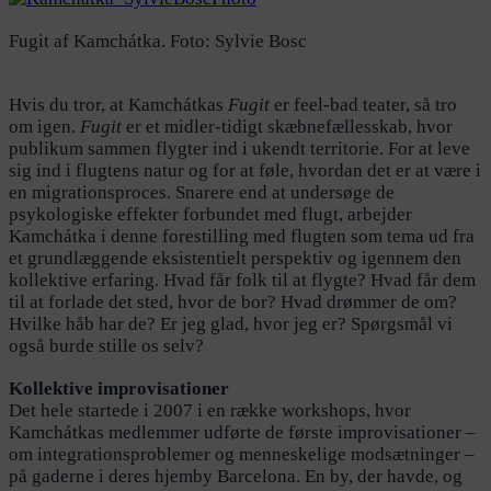
Fugit af Kamchátka. Foto: Sylvie Bosc
Hvis du tror, at Kamchátkas
Fugit
er feel-bad teater, så tro
om igen.
Fugit
er et midler-tidigt skæbnefællesskab, hvor
publikum sammen flygter ind i ukendt territorie. For at leve
sig ind i flugtens natur og for at føle, hvordan det er at være i
en migrationsproces. Snarere end at undersøge de
psykologiske effekter forbundet med flugt, arbejder
Kamchátka i denne forestilling med flugten som tema ud fra
et grundlæggende eksistentielt perspektiv og igennem den
kollektive erfaring. Hvad får folk til at flygte? Hvad får dem
til at forlade det sted, hvor de bor? Hvad drømmer de om?
Hvilke håb har de? Er jeg glad, hvor jeg er? Spørgsmål vi
også burde stille os selv?
Kollektive improvisationer
Det hele startede i 2007 i en række workshops, hvor
Kamchátkas medlemmer udførte de første improvisationer –
om integrationsproblemer og menneskelige modsætninger –
på gaderne i deres hjemby Barcelona. En by, der havde, og