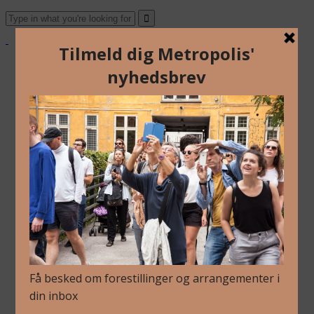
Om Os
Blog
Arkiv
Nyhedsbrev
Kalender
Kontakt
Dansk
Om Os
Blog
Arkiv
Nyhedsbrev
Kalender
Kontakt
Dansk