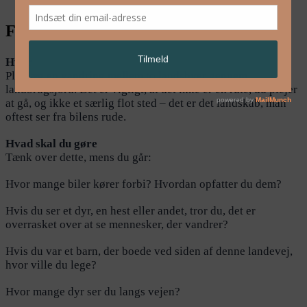
FUTURE UNCERTAIN
Hvor
Planlæg en vandring mellem to landsbyer gennem
landbrugsjord. Det er vigtigt, at det ikke er en rute, du plejer
at gå, og ikke et særlig flot sted – det er det landskab, man
oftest ser fra bilens rude.
Hvad skal du gøre
Tænk over dette, mens du går:
Hvor mange biler kører forbi? Hvordan opfatter du dem?
Hvis du ser et dyr, en hest eller andet, tror du, det er
overrasket over at se mennesker, der vandrer?
Hvis du var et barn, der boede ved siden af denne landevej,
hvor ville du lege?
Hvor mange dyr ser du langs vejen?