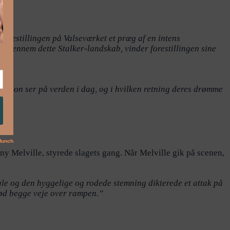
 forestillingen på Valseværket et præg af en intens
ing gennem dette Stalker-landskab, vinder forestillingen sine
eration ser på verden i dag, og i hvilken retning deres drømme
y Melville, styrede slagets gang. Når Melville gik på scenen,
le og den hyggelige og rodede stemning dikterede et attak på
lød begge veje over rampen.”