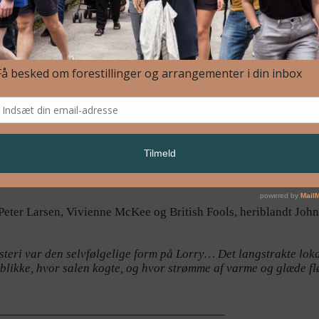
e, men det hele skal rives ned til efteråret. Det giver livet og
 det forladte, det ubrugelige, i brug, som et tilbud om en vandr
 sjælden art.”
ns Labyrint… Så ville de få essensen af, hvordan den yngste gen
eter Larsen, Vivienne McKee og British Fools, heriblandt Johnn
teri var den selvfølgelige form på Lorry… Det langstrakte loka
blikke, hvor salen kogte, og hvor strømme af varme og glæde f
____________________________________