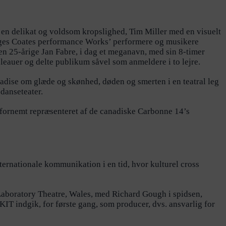
 en delikat og voldsom kropslighed, Tim Miller med en visuelt
rges Coates performance Works’ performere og musikere
n 25-årige Jan Fabre, i dag et meganavn, med sin 8-timer
bleauer og delte publikum såvel som anmeldere i to lejre.
radise om glæde og skønhed, døden og smerten i en teatral leg
danseteater.
r fornemt repræsenteret af de canadiske Carbonne 14’s
nternationale kommunikation i en tid, hvor kulturel cross
 Laboratory Theatre, Wales, med Richard Gough i spidsen,
IT indgik, for første gang, som producer, dvs. ansvarlig for