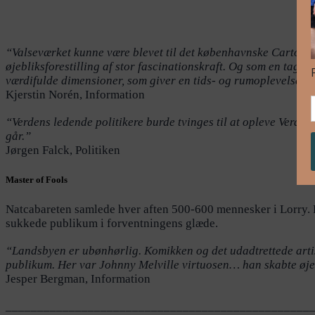
“Valseværket kunne være blevet til det københavnske Cartoucheri
øjebliksforestilling af stor fascinationskraft. Og som en tagen
værdifulde dimensioner, som giver en tids- og rumoplevelse af
Kjerstin Norén, Information
“Verdens ledende politikere burde tvinges til at opleve Verde
går.”
Jørgen Falck, Politiken
Master of Fools
Natcabareten samlede hver aften 500-600 mennesker i Lorry. P
sukkede publikum i forventningens glæde.
“Landsbyen er ubønhørlig. Komikken og det udadtrettede artis
publikum. Her var Johnny Melville virtuosen… han skabte øje
Jesper Bergman, Information
________________________________________________