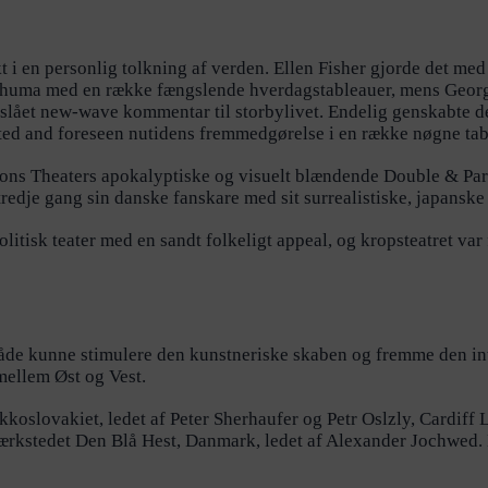
i en personlig tolkning af verden. Ellen Fisher gjorde det med
o Chuma med en række fængslende hverdagstableauer, mens Geo
lået new-wave kommentar til storbylivet. Endelig genskabte de
xpected and foreseen nutidens fremmedgørelse i en række nøgne ta
rapions Theaters apokalyptiske og visuelt blændende Double & Pa
edje gang sin danske fanskare med sit surrealistiske, japanske 
olitisk teater med en sandt folkeligt appeal, og kropsteatret va
er både kunne stimulere den kunstneriske skaben og fremme den i
 mellem Øst og Vest.
koslovakiet, ledet af Peter Sherhaufer og Petr Oslzly, Cardiff
ærkstedet Den Blå Hest, Danmark, ledet af Alexander Jochwed. K