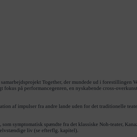
 samarbejdsprojekt Together, der mundede ud i forestillingen 
t fokus på performancegenren, en nyskabende cross-overkunstart
tion af impulser fra andre lande uden for det traditionelle teater
4, som symptomatisk spændte fra det klassiske Noh-teater, Kan
lvstændige liv (se efterflg. kapitel).