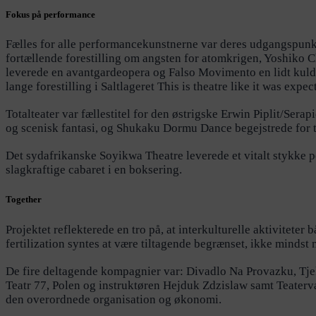
Fokus på performance
Fælles for alle performancekunstnerne var deres udgangspunkt 
fortællende forestilling om angsten for atomkrigen, Yoshik
leverede en avantgardeopera og Falso Movimento en lidt kulds
lange forestilling i Saltlageret This is theatre like it was e
Totalteater var fællestitel for den østrigske Erwin Piplit/Se
og scenisk fantasi, og Shukaku Dormu Dance begejstrede for tr
Det sydafrikanske Soyikwa Theatre leverede et vitalt stykke p
slagkraftige cabaret i en boksering.
Together
Projektet reflekterede en tro på, at interkulturelle aktivitet
fertilization syntes at være tiltagende begrænset, ikke mindst
De fire deltagende kompagnier var: Divadlo Na Provazku, Tjek
Teatr 77, Polen og instruktøren Hejduk Zdzislaw samt Teaterv
den overordnede organisation og økonomi.