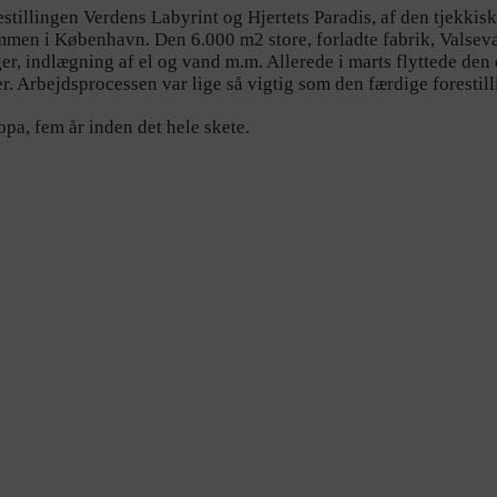
orestillingen Verdens Labyrint og Hjertets Paradis, af den tjek
mmen i København. Den 6.000 m2 store, forladte fabrik, Valsevæ
r, indlægning af el og vand m.m. Allerede i marts flyttede den 
. Arbejdsprocessen var lige så vigtig som den færdige forestill
opa, fem år inden det hele skete.