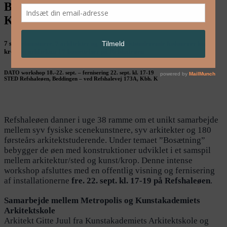
BOSÆTNING – collaboration with
KADK School of Architecture
7 scenekunstnere, 7 arkitekter og 180 arkitektstuderende fusionerer kunst,
krop og arkitektur i 7 bosættelser på Refshaleøen
DATO workshop 18.-22. sept. – fernisering 22. sept. kl. 17-19
STED Refshaleøen, Beddingen – ved Refshalevej 173A, Kbh. K
Refshaleøen danner i uge 38 ramme om et unikt samarbejde
mellem syv fysiske scenekunstnere, syv arkitekter og 180
førsteårs arkitektstuderende. Under temaet ”Bosætning”
bebygger de øen med konstruktioner udviklet i et samspil
mellem arkitektur/sted og kunst/krop. Denne intense
workshop afsluttes med en offentlig visning og fernisering
af installationerne
fre. 22. sept. kl. 17-19 på Refshaleøen
.
Samarbejde mellem Metropolis og Kunstakademiets
Arkitektskole
Arkitekt Gitte Juul fra Kunstakademiets Arkitektskole og