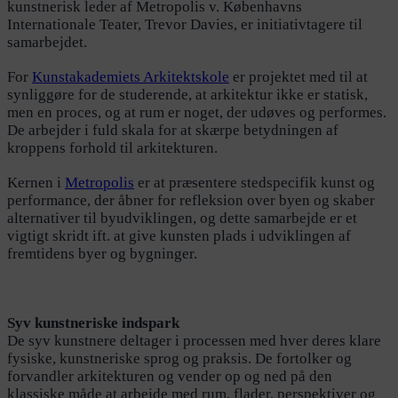
kunstnerisk leder af Metropolis v. Københavns
Internationale Teater, Trevor Davies, er initiativtagere til
samarbejdet.
For
Kunstakademiets Arkitektskole
er projektet med til at
synliggøre for de studerende, at arkitektur ikke er statisk,
men en proces, og at rum er noget, der udøves og performes.
De arbejder i fuld skala for at skærpe betydningen af
kroppens forhold til arkitekturen.
Kernen i
Metropolis
er at præsentere stedspecifik kunst og
performance, der åbner for refleksion over byen og skaber
alternativer til byudviklingen, og dette samarbejde er et
vigtigt skridt ift. at give kunsten plads i udviklingen af
fremtidens byer og bygninger.
Syv kunstneriske indspark
De syv kunstnere deltager i processen med hver deres klare
fysiske, kunstneriske sprog og praksis. De fortolker og
forvandler arkitekturen og vender op og ned på den
klassiske måde at arbejde med rum, flader, perspektiver og