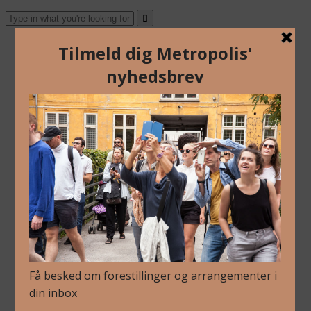
About Us
Archive
Newsletter
Contact
English
Danish
About Us
Archive
Newsletter
Contact
English
Danish