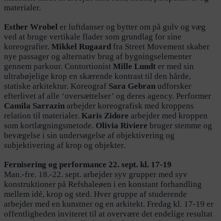
materialer.
Esther Wrobel
er luftdanser og bytter om på gulv og væg
ved at bruge vertikale flader som grundlag for sine
koreografier.
Mikkel Rugaard
fra Street Movement skaber
nye passager og alternativ brug af bygningselementer
gennem parkour. Contortionist
Mille Lundt
er med sin
ultrabøjelige krop en skærende kontrast til den hårde,
statiske arkitektur. Koreograf
Sara Gebran
udforsker
efterlivet af alle ‘oversættelser’ og deres agency. Performer
Camila Sarrazin
arbejder koreografisk med kroppens
relation til materialer.
Karis Zidore
arbejder med kroppen
som kortlægningsmetode.
Olivia Riviere
bruger stemme og
bevægelse i sin undersøgelse af objektivering og
subjektivering af krop og objekter.
Fernisering og performance 22. sept. kl. 17-19
Man.-fre. 18.-22. sept. arbejder syv grupper med syv
konstruktioner på Refshaleøen i en konstant forhandling
mellem idé, krop og sted. Hver gruppe af studerende
arbejder med en kunstner og en arkitekt. Fredag kl. 17-19 er
offentligheden inviteret til at overvære det endelige resultat