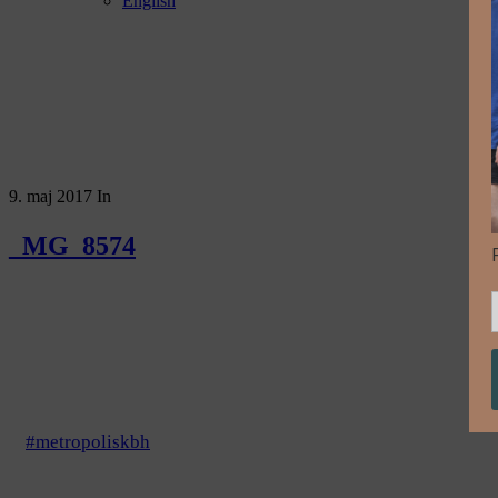
English
9. maj 2017
In
_MG_8574
#metropoliskbh