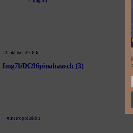
English
22. oktober 2018
In
Img7bDC96pinabausch (3)
#metropoliskbh