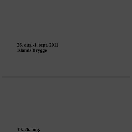
DA/FORT – Circ’ombelico
26. aug.-1. sept. 2011
Islands Brygge
LIBRARY / THE QUIET VOLUME
– Ant Hampton & Tim Etchells
19.-26. aug.