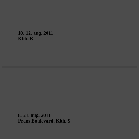
THE BIG MOVEMENT – Dries
Verhoeven
10.-12. aug. 2011
Kbh. K
U.S.E. T.W.O. – Bureau Detours
8.-21. aug. 2011
Prags Boulevard, Kbh. S