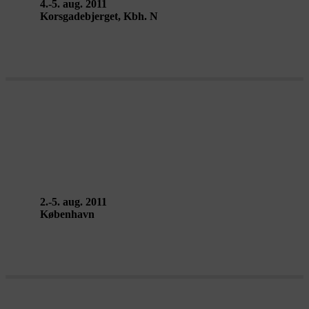
4.-5. aug. 2011
Korsgadebjerget, Kbh. N
100 DANCERS – Live Art
Installations
2.-5. aug. 2011
København