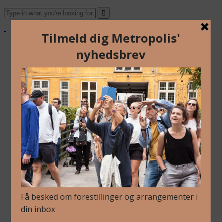
Om Os
Blog
Arkiv
Nyhedsbrev
Kalender
Kontakt
Dansk
English
Om Os
Blog
Arkiv
Nyhedsbrev
Kalender
Kontakt
Dansk