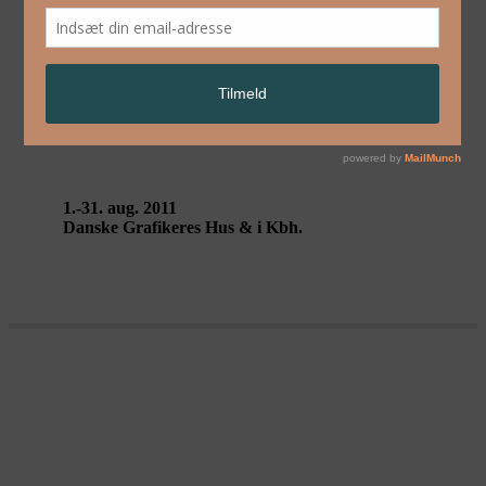
English
OFF THE WALL – Danske Grafikere
1.-31. aug. 2011
Danske Grafikeres Hus & i Kbh.
STATION / SOMETIMES I THINK,
I CAN SEE YOU – Mariano Pensotti