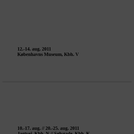
BODIES IN URBAN SPACES – Cie
Willi Dorner
12.-14. aug. 2011
Københavns Museum, Kbh. V
HIDE & SEEK – Udryk
10.-17. aug. // 20.-25. aug. 2011
Jagtvej, Kbh. N // Sølvgade, Kbh. K