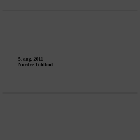
ON A VOYAGE – Frank Bölter
5. aug. 2011
Nordre Toldbod
THE HILL – ZimmerFrei