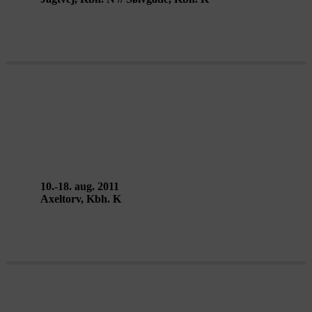
CITY SOUND CONCERT – Ici-
Même
10.-18. aug. 2011
Axeltorv, Kbh. K