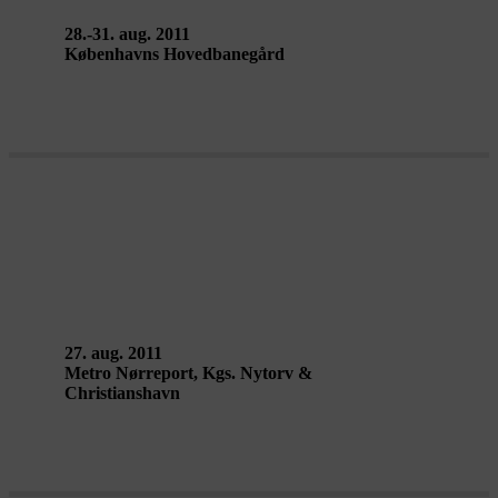
28.-31. aug. 2011
Københavns Hovedbanegård
INTERVALS – Giraff Graff & urban
(col)laboratory
27. aug. 2011
Metro Nørreport, Kgs. Nytorv &
Christianshavn