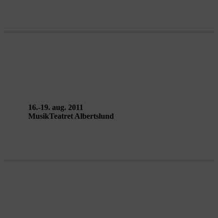
H3 – Bruno Beltrão / Grupo de Rua
16.-19. aug. 2011
MusikTeatret Albertslund
HARMONIC FIELDS – Pierre
Sauvageot / Lieux Publics