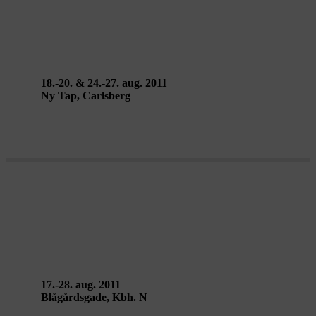
NO KNOWN CAUSE –
Wunderkammer
18.-20. & 24.-27. aug. 2011
Ny Tap, Carlsberg
DRØMMEPIGE – Lydteatret
Lydmur
17.-28. aug. 2011
Blågårdsgade, Kbh. N