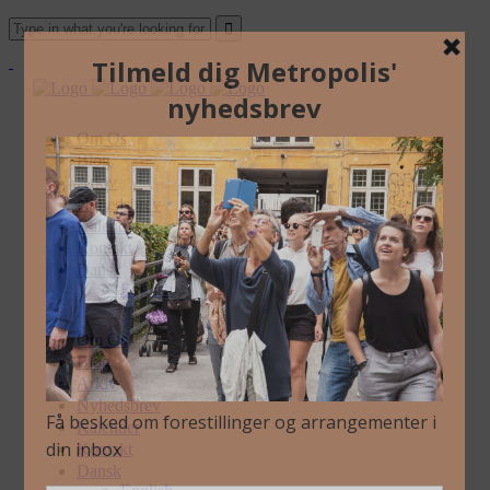
Om Os
Blog
Arkiv
Nyhedsbrev
Kalender
Kontakt
Dansk
English
Om Os
Blog
Arkiv
Nyhedsbrev
Kalender
Kontakt
Dansk