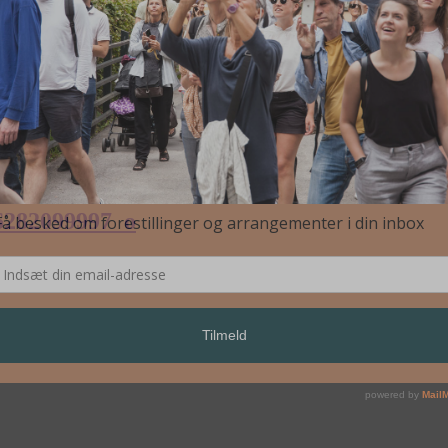
6282099997_o