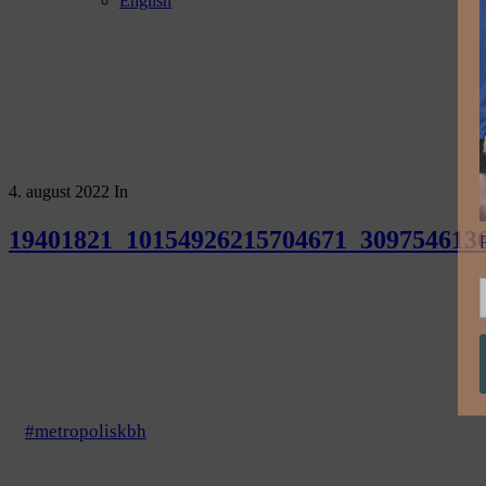
English
4. august 2022
In
19401821_10154926215704671_309754613
#metropoliskbh