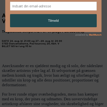
ANECKXANDER – Alexander
Vantournhout & Bauke Lievens
Tragikomisk selvportræt af en plaget akrobatkrop
DATO
26. aug. kl. 21.00 og 27.-28. aug. kl. 20.00
STED
Dansehallerne, Pasteursvej 20, Kbh. V
BILLET
165 kr / ung 95 kr
Aneckxander er en sjældent modig og rå solo, der nådesløst
skræller artistens ydre lag af. Et selvportræt på grænsen
mellem komik og tragik, hvor han ærligt og uforfængeligt
udstiller sin krop og alle dens positioner, proportioner og
deformationer.
For hver runde stiger sværhedsgraden, mens han kæmper
med en krop, der pines og udmattes. Den uovervindelige
artistkrop afslører sine svagheder, sin skrøbelighed og higer