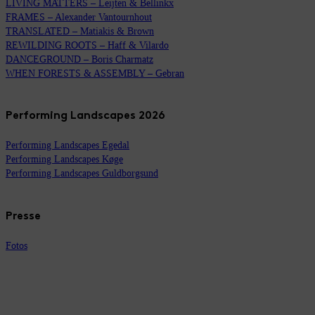
LIVING MATTERS – Leijten & Bellinkx
FRAMES – Alexander Vantournhout
TRANSLATED – Matiakis & Brown
REWILDING ROOTS – Haff & Vilardo
DANCEGROUND – Boris Charmatz
WHEN FORESTS & ASSEMBLY – Gebran
Performing Landscapes 2026
Performing Landscapes Egedal
Performing Landscapes Køge
Performing Landscapes Guldborgsund
Presse
Fotos