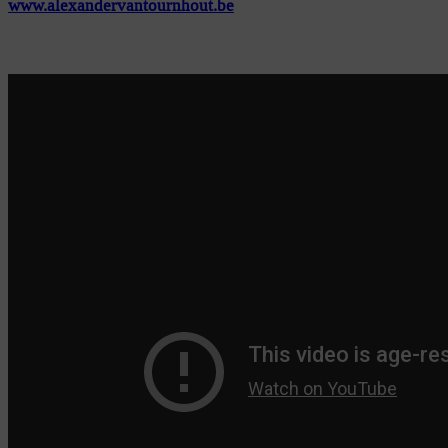
www.alexandervantournhout.be