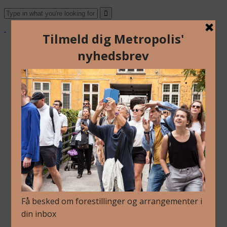
Om Os
Blog
Arkiv
Nyhedsbrev
Kalender
Kontakt
Dansk
English
Om Os
Blog
Arkiv
Nyhedsbrev
Kalender
Kontakt
Dansk
English