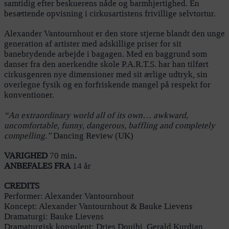
samtidig efter beskuerens nåde og barmhjertighed. En
besættende opvisning i cirkusartistens frivillige selvtortur.
Alexander Vantournhout er den store stjerne blandt den unge
generation af artister med adskillige priser for sit
banebrydende arbejde i bagagen. Med en baggrund som
danser fra den anerkendte skole P.A.R.T.S. har han tilført
cirkusgenren nye dimensioner med sit ærlige udtryk, sin
overlegne fysik og en forfriskende mangel på respekt for
konventioner.
“An extraordinary world all of its own… awkward,
uncomfortable, funny, dangerous, baffling and completely
compelling.”
Dancing Review (UK)
VARIGHED
70 min
.
ANBEFALES FRA
14 år
CREDITS
Performer: Alexander Vantournhout
Koncept: Alexander Vantournhout & Bauke Lievens
Dramaturgi: Bauke Lievens
Dramaturgisk konsulent: Dries Douibi, Gerald Kurdian