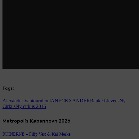
Tags:
Alexander Vantournhout
ANECKXANDER
Bauke Lievens
Ny
Cirkus
Ny cirkus 2016
Metropolis København 2026
RUINERNE – Filip Vest & Kai Merke