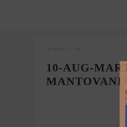
10. maj 2017
In
10-AUG-MAR
MANTOVANI