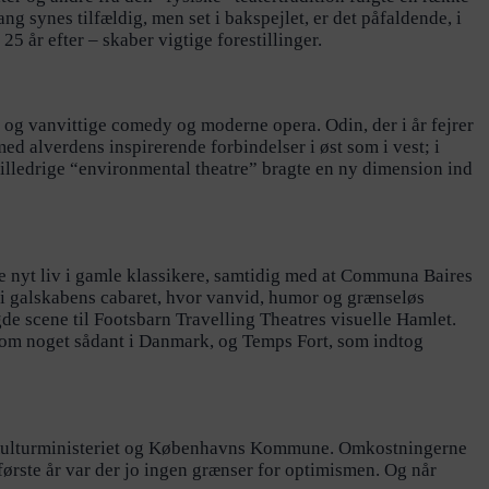
 synes tilfældig, men set i bakspejlet, er det påfaldende, i
5 år efter – skaber vigtige forestillinger.
iske og vanvittige comedy og moderne opera. Odin, der i år fejrer
ed alverdens inspirerende forbindelser i øst som i vest; i
 billedrige “environmental theatre” bragte en ny dimension ind
e nyt liv i gamle klassikere, samtidig med at Communa Baires
t i galskabens cabaret, hvor vanvid, humor og grænseløs
gde scene til Footsbarn Travelling Theatres visuelle Hamlet.
 om noget sådant i Danmark, og Temps Fort, som indtog
ra Kulturministeriet og Københavns Kommune. Omkostningerne
ørste år var der jo ingen grænser for optimismen. Og når