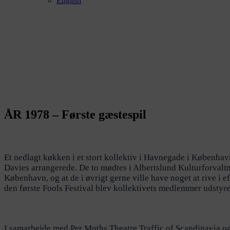
English
ÅR 1978 – Første gæstespil
Et nedlagt køkken i et stort kollektiv i Havnegade i Københa
Davies arrangerede. De to mødtes i Albertslund Kulturforvaltn
København, og at de i øvrigt gerne ville have noget at rive i e
den første Fools Festival blev kollektivets medlemmer udstyret
I samarbejde med Per Moths Theatre Traffic of Scandinavia og 