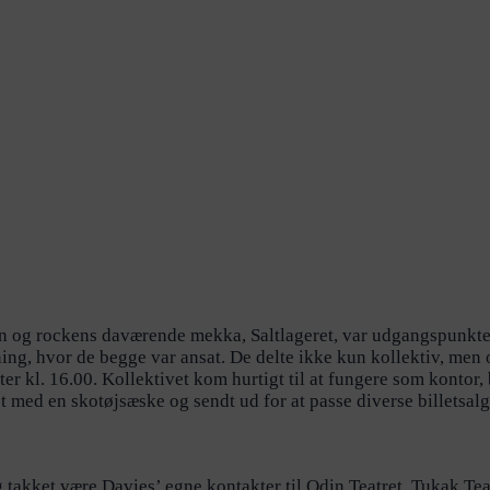
vn og rockens daværende mekka, Saltlageret, var udgangspunktet
ing, hvor de begge var ansat. De delte ikke kun kollektiv, men
fter kl. 16.00. Kollektivet kom hurtigt til at fungere som kontor
 med en skotøjsæske og sendt ud for at passe diverse billetsalg
takket være Davies’ egne kontakter til Odin Teatret, Tukak Teat