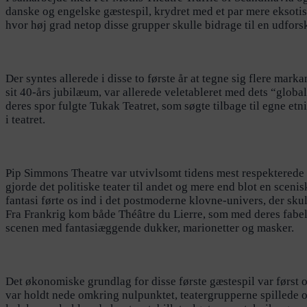
danske og engelske gæstespil, krydret med et par mere eksotis
hvor høj grad netop disse grupper skulle bidrage til en udforsk
Der syntes allerede i disse to første år at tegne sig flere marka
sit 40-års jubilæum, var allerede veletableret med dets “global
deres spor fulgte Tukak Teatret, som søgte tilbage til egne et
i teatret.
Pip Simmons Theatre var utvivlsomt tidens mest respekterede 
gjorde det politiske teater til andet og mere end blot en sce
fantasi førte os ind i det postmoderne klovne-univers, der skul
Fra Frankrig kom både Théâtre du Lierre, som med deres fabe
scenen med fantasiæggende dukker, marionetter og masker.
Det økonomiske grundlag for disse første gæstespil var førs
var holdt nede omkring nulpunktet, teatergrupperne spillede o