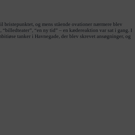
til bristepunktet, og mens stående ovationer nærmere blev
billedteater”, “en ny tid” – en kædereaktion var sat i gang. I
mbitiøse tanker i Havnegade, der blev skrevet ansøgninger, og