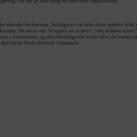
ngøring, var der jo ikke brug for den store organisation.
ke ukendte herhjemme. Saltlageret var ikke desto mindre fyldt 
omme. De skrev om “kroppen på scenen”, “det ordløse teater”, “
ools i Amsterdam, og den efterfølgende vinter blev der tænkt a
 den første Fools Festival i Danmark.