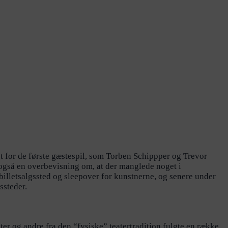
 for de første gæstespil, som Torben Schippper og Trevor
 også en overbevisning om, at der manglede noget i
, billetsalgssted og sleepover for kunstnerne, og senere under
ssteder.
er og andre fra den “fysiske” teatertradition fulgte en række