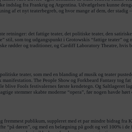
ke indslag fra Frankrig og Argentina. Udvælgelsen kunne dengang
ning af et nyt teaterbegreb, og hvor mange af dem, der stadig – 2
nte retninger: det fattige teater, det politiske teater, den satir
e” stil, som tog udgangspunkt i Grotowskis “fattige teater” og m
niske rødder og traditioner, og Cardiff Laboratory Theatre, hvis
politiske teater, som med en blanding af musik og teater pusted
nisk manifestation. The People Show og Forkbeard Fantasy tog fa
le blive Fools festivalernes første kendetegn. Og Saltlageret la
lagtige stemmer skabte moderne “opera”, før nogen havde hørt
t og fremmest publikum, suppleret med et par mindre bidrag f
fte “på døren”, og med en belægning på godt og vel 100% i de f