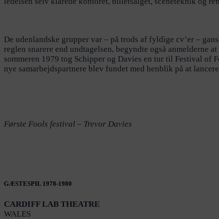
ledelsen selv klarede kontoret, billetsalget, sceneteknik og re
De udenlandske grupper var – på trods af fyldige cv’er – gans
reglen snarere end undtagelsen, begyndte også anmelderne at k
sommeren 1979 tog Schipper og Davies en tur til Festival of F
nye samarbejdspartnere blev fundet med henblik på at lancere
Første Fools festival – Trevor Davies
GÆSTESPIL 1978-1980
CARDIFF LAB THEATRE
WALES