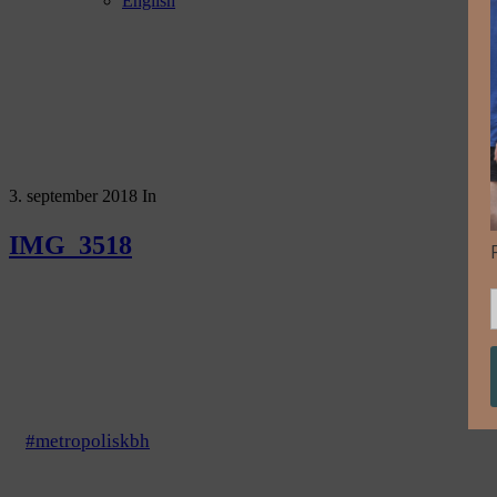
English
3. september 2018
In
IMG_3518
#metropoliskbh