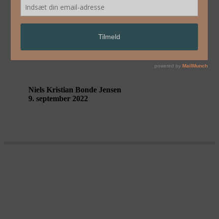
Højtlæsning for voksne – refleksioner
fra Vi er historien
Niels Kristian Bonde Jensen
9. september 2022
Forestillinger om historier – interview
med Tomas Lagermand Lundme