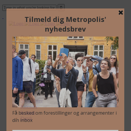
Om Os
Blog
Arkiv
Nyhedsbrev
Kalender
Kontakt
Dansk
Om Os
Blog
Arkiv
Nyhedsbrev
Kalender
Kontakt
Dansk