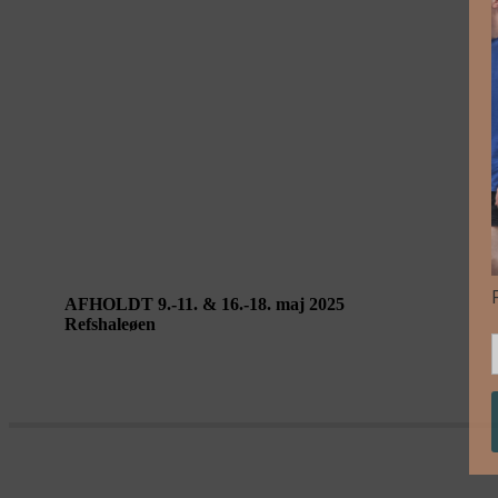
Performing Landscapes København 2025
AFHOLDT 9.-11. & 16.-18. maj 2025
Refshaleøen