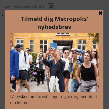
Om Os
Blog
Arkiv
Nyhedsbrev
Kalender
Kontakt
Dansk
Om Os
Blog
Arkiv
Nyhedsbrev
Kalender
Kontakt
Dansk