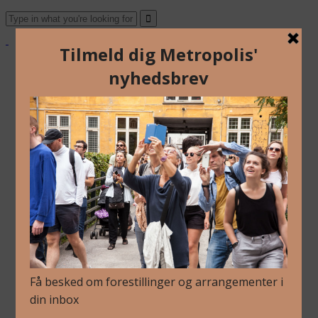
Om Os
Blog
Arkiv
Nyhedsbrev
Kalender
Kontakt
Dansk
Om Os
Blog
Arkiv
Nyhedsbrev
Kalender
Kontakt
Dansk