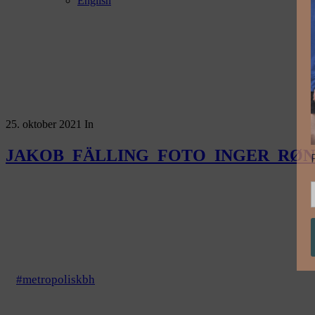
English
25. oktober 2021
In
JAKOB_FÄLLING_FOTO_INGER_RØN
#metropoliskbh