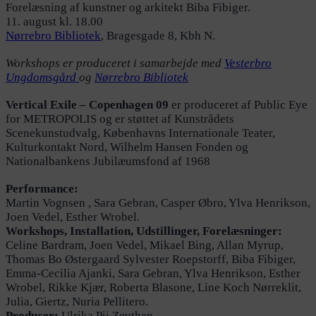
Forelæsning af kunstner og arkitekt Biba Fibiger.
11. august kl. 18.00
Nørrebro Bibliotek
, Bragesgade 8, Kbh N.
Workshops er produceret i samarbejde med
Vesterbro
Ungdomsgård
og
Nørrebro Bibliotek
Vertical Exile – Copenhagen 09
er produceret af Public Eye
for METROPOLIS og er støttet af Kunstrådets
Scenekunstudvalg, Københavns Internationale Teater,
Kulturkontakt Nord, Wilhelm Hansen Fonden og
Nationalbankens Jubilæumsfond af 1968
Performance:
Martin Vognsen , Sara Gebran, Casper Øbro, Ylva Henrikson,
Joen Vedel, Esther Wrobel.
Workshops, Installation, Udstillinger, Forelæsninger:
Celine Bardram, Joen Vedel, Mikael Bing, Allan Myrup,
Thomas Bo Østergaard Sylvester Roepstorff, Biba Fibiger,
Emma-Cecilia Ajanki, Sara Gebran, Ylva Henrikson, Esther
Wrobel, Rikke Kjær, Roberta Blasone, Line Koch Nørreklit,
Julia, Giertz, Nuria Pellitero.
Producer:
Ulrika Pii Zeuthen