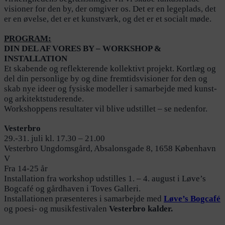
visioner for den by, der omgiver os. Det er en legeplads, det
er en øvelse, det er et kunstværk, og det er et socialt møde.
PROGRAM:
DIN DEL AF VORES BY – WORKSHOP &
INSTALLATION
Et skabende og reflekterende kollektivt projekt. Kortlæg og
del din personlige by og dine frem­tidsvisioner for den og
skab nye ideer og fysiske modeller i samarbejde med kunst-
og arkitektstu­derende.
Workshoppens resultater vil blive udstillet – se nedenfor.
Vesterbro
29.-31. juli kl. 17.30 – 21.00
Vesterbro Ungdomsgård, Absalonsgade 8, 1658 København
V
Fra 14-25 år
Installation fra workshop udstilles 1. – 4. august i Løve’s
Bogcafé og gårdhaven i Toves Galleri.
Installationen præsenteres i samarbejde med
Løve’s Bogcafé
og poesi- og musikfestivalen
Vesterbro kalder.