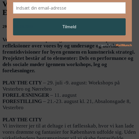
VERTICAL EXILE workshop – Public
Eye: Collective Work
29.07.-09.08.2009
Vertical Exile – Copenhagen 09 ønsker at anspore til
refleksioner over vores by og undersøge og udvikle
fremtidsvisioner for byen gennem en kunstnerisk strategi.
Projektet består af to elementer: Dels en performance og
dels sociale møder igennem workshops, leg og
forelæsninger.
PLAY THE CITY
– 29. juli -9. august: Workshops på
Vesterbro og Nørrebro
FORELÆSNINGER
– 11. august
FORESTILLING
– 21.-23. august kl. 21, Absalonsgade 8,
Vesterbro
PLAY THE CITY
Vi inviterer jer til at deltage i et fællesskab, hvor vi kan lade
vores drømme og fantasier for København udfolde sig. Uden
virkelighedens begrænsninger vil vi skabe fantasifulde