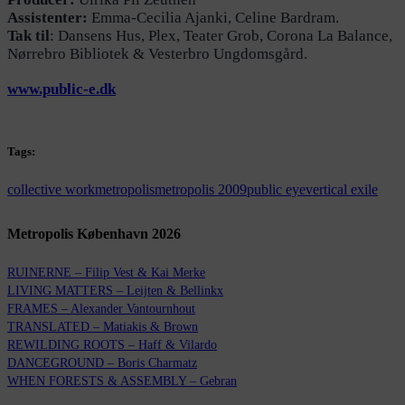
Assistenter:
Emma-Cecilia Ajanki, Celine Bardram.
Tak til
: Dansens Hus, Plex, Teater Grob, Corona La Balance,
Nørrebro Bibliotek & Vesterbro Ungdomsgård.
www.public-e.dk
Tags:
collective work
metropolis
metropolis 2009
public eye
vertical exile
Metropolis København 2026
RUINERNE – Filip Vest & Kai Merke
LIVING MATTERS – Leijten & Bellinkx
FRAMES – Alexander Vantournhout
TRANSLATED – Matiakis & Brown
REWILDING ROOTS – Haff & Vilardo
DANCEGROUND – Boris Charmatz
WHEN FORESTS & ASSEMBLY – Gebran