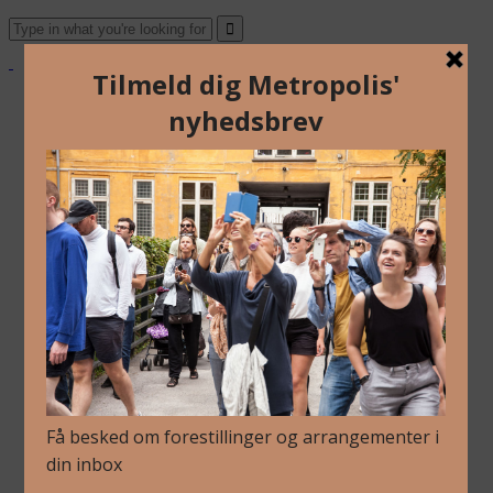
About Us
Archive
Newsletter
Contact
English
Danish
About Us
Archive
Newsletter
Contact
English
Danish