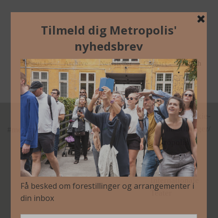
26. October 2017
In
bw_etikette2d
About Us
Archive
Newsletter
Contact
English
/Cookie-
indstillinger/
#metropoliskbh
Metropolis
arrangeres af
Københavns
Internationale
Teater