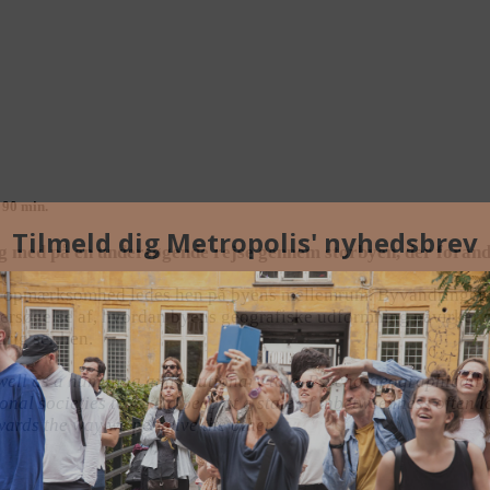
 90 min.
ed på en undersøgende rejse gennem storbyen, der forand
opmærksomhed ledes hen på byens mellemrum. Byvandringen er
ndersøgelse af, hvordan byens geografiske udformning påvirker
drig ser hen.
ell as a humbling and cautionary tale. Psycho-geographically di
al societies to take a peep at a state of inbetweenness often lo
owards the way we perceive the other.