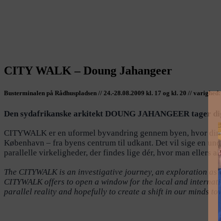
CITY WALK – Doung Jahangeer
Busterminalen på Rådhuspladsen // 24.-28.08.2009 kl. 17 og kl. 20 // varighed:
Den sydafrikanske arkitekt DOUNG JAHANGEER tager dig m
CITYWALK er en uformel byvandring gennem byen, hvor din 
København – fra byens centrum til udkant. Det vil sige en u
parallelle virkeligheder, der findes lige dér, hvor man ellers al
The CITYWALK is an investigative journey, an exploration as w
CITYWALK offers to open a window for the local and internation
parallel reality and hopefully to create a shift in our minds t