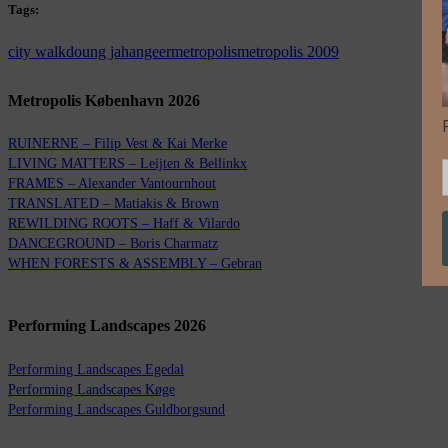
Tags:
city walk
doung jahangeer
metropolis
metropolis 2009
Metropolis København 2026
RUINERNE – Filip Vest & Kai Merke
LIVING MATTERS – Leijten & Bellinkx
FRAMES – Alexander Vantournhout
TRANSLATED – Matiakis & Brown
REWILDING ROOTS – Haff & Vilardo
DANCEGROUND – Boris Charmatz
WHEN FORESTS & ASSEMBLY – Gebran
Performing Landscapes 2026
Performing Landscapes Egedal
Performing Landscapes Køge
Performing Landscapes Guldborgsund