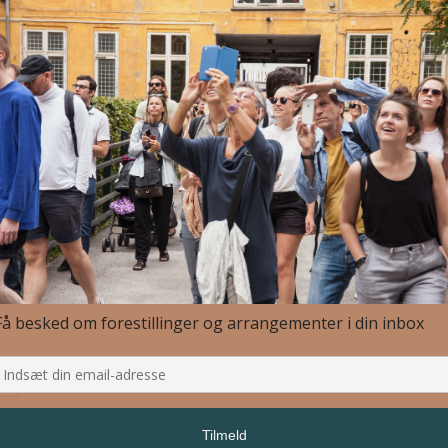
etgenkollegiet og med støtte fra Kunstrådets Scenekunstudvalg
limt