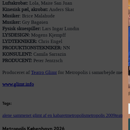
Luftakrobat:
Lola, Maite San Juan
Kinesisk pæl, akrobat:
Anders Skat
Musiker
: Brice Malahude
Musiker:
Gry Bagøien
Fysisk skuespiller:
Lars Ingar Lundin
LYSDESIGN:
Mogens Kjempff
LYDTEKNIKER:
Chris Engel
PRODUKTIONSTEKNIKER:
NN
KONSULENT:
Camila Sarrazin
PRODUCENT:
Peter Jentzsch
Produceret af
Teatro Glimt
for Metropolis i samarbejde med Ti
www.glimt.info
Tags:
alene sammen
et glimt af en kabaret
metropolis
metropolis 2009
teatro g
Metropolis København 2026