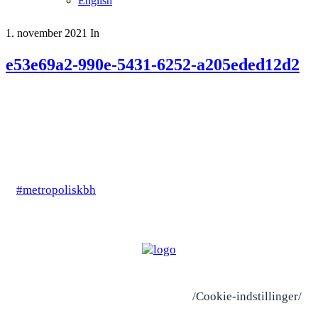
English
1. november 2021
In
e53e69a2-990e-5431-6252-a205eded12d2
#metropoliskbh
/Cookie-indstillinger/