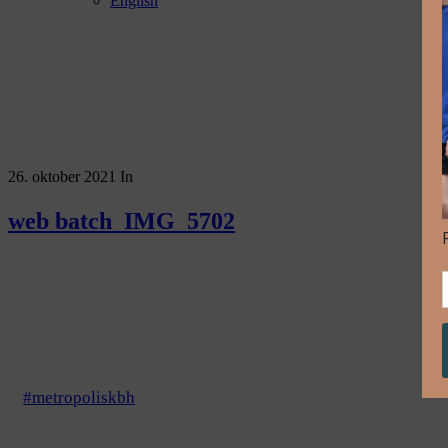
English
26. oktober 2021
In
web batch_IMG_5702
#metropoliskbh