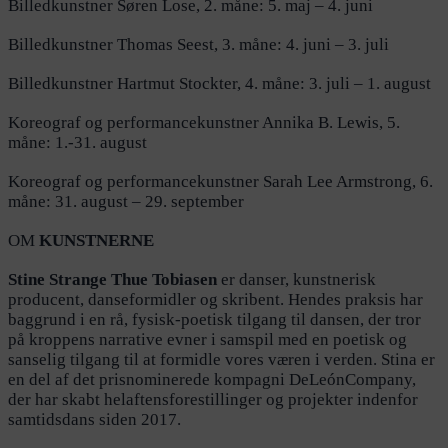
Billedkunstner Søren Lose, 2. måne: 5. maj – 4. juni
Billedkunstner Thomas Seest, 3. måne: 4. juni – 3. juli
Billedkunstner Hartmut Stockter, 4. måne: 3. juli – 1. august
Koreograf og performancekunstner Annika B. Lewis, 5.
måne: 1.-31. august
Koreograf og performancekunstner Sarah Lee Armstrong, 6.
måne: 31. august – 29. september
OM
KUNSTNERNE
Stine Strange Thue Tobiasen
er danser, kunstnerisk
producent, danseformidler og skribent. Hendes praksis har
baggrund i en rå, fysisk-poetisk tilgang til dansen, der tror
på kroppens narrative evner i samspil med en poetisk og
sanselig tilgang til at formidle vores væren i verden. Stina er
en del af det prisnominerede kompagni DeLeónCompany,
der har skabt helaftensforestillinger og projekter indenfor
samtidsdans siden 2017.