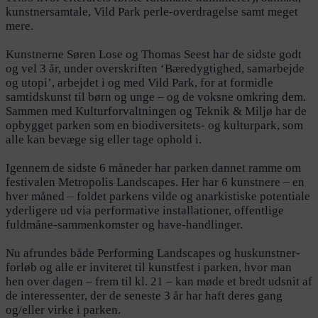
kunstnersamtale, Vild Park perle-overdragelse samt meget
mere.
Kunstnerne Søren Lose og Thomas Seest har de sidste godt
og vel 3 år, under overskriften ‘Bæredygtighed, samarbejde
og utopi’, arbejdet i og med Vild Park, for at formidle
samtidskunst til børn og unge – og de voksne omkring dem.
Sammen med Kulturforvaltningen og Teknik & Miljø har de
opbygget parken som en biodiversitets- og kulturpark, som
alle kan bevæge sig eller tage ophold i.
Igennem de sidste 6 måneder har parken dannet ramme om
festivalen Metropolis Landscapes. Her har 6 kunstnere – en
hver måned – foldet parkens vilde og anarkistiske potentiale
yderligere ud via performative installationer, offentlige
fuldmåne-sammenkomster og have-handlinger.
Nu afrundes både Performing Landscapes og huskunstner-
forløb og alle er inviteret til kunstfest i parken, hvor man
hen over dagen – frem til kl. 21 – kan møde et bredt udsnit af
de interessenter, der de seneste 3 år har haft deres gang
og/eller virke i parken.