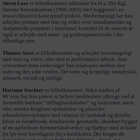
Søren Lose
er billedkunstner uddannet fra bl.a. Det Kgl.
Danske Kunstakademi (1998-2003) med baggrund i en
researchbaseret/konceptuel praksis. Mediemæssigt har han
arbejdet primært med foto og video over installatoriske og
skulpturelle projekter i institionel kontekst til de seneste år
også at arbejde med natur- og genbrugsmaterialer i det
offentlige rum.
Thomas Seest
er billedkunstner og arbejder hovedsageligt
med foto og video, ofte med et performativt udtryk. Som
overordnet tema undersøger han relationen mellem den
indre og den ydre verden. Det være sig kropsligt, metafysisk,
seksuelt, socialt og tidsligt.
Hartmut Stockter
er billedkunstner. Siden midten af
90’erne har han prøvet at belyse landskabets afkroge ved at
fremstille bærbare “udflugtsredskaber” og stationære, mere
eller mindre brugbare opfindelser og plastiske
erkendelsesværktøjer med relation til landskab og dyreliv.
Disse er fortællende, håndlavede genstande, åbenbart bygget
af en opfindsom hjemmehåndværker og hjælper med at kaste
lyt lys over hverdagens (by)-landskaber. Der bruges de