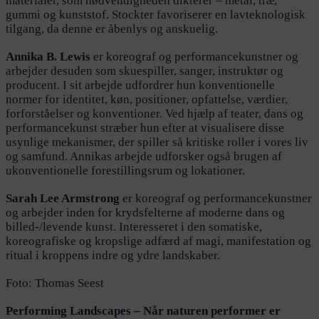
materialer, som nødvendigheden dikterer – metal, træ,
gummi og kunststof. Stockter favoriserer en lavteknologisk
tilgang, da denne er åbenlys og anskuelig.
Annika B. Lewis
er koreograf og performancekunstner og
arbejder desuden som skuespiller, sanger, instruktør og
producent. I sit arbejde udfordrer hun konventionelle
normer for identitet, køn, positioner, opfattelse, værdier,
forforståelser og konventioner. Ved hjælp af teater, dans og
performancekunst stræber hun efter at visualisere disse
usynlige mekanismer, der spiller så kritiske roller i vores liv
og samfund. Annikas arbejde udforsker også brugen af
ukonventionelle forestillingsrum og lokationer.
Sarah Lee Armstrong
er koreograf og performancekunstner
og arbejder inden for krydsfelterne af moderne dans og
billed-/levende kunst. Interesseret i den somatiske,
koreografiske og kropslige adfærd af magi, manifestation og
ritual i kroppens indre og ydre landskaber.
Foto: Thomas Seest
Performing Landscapes – Når naturen performer er