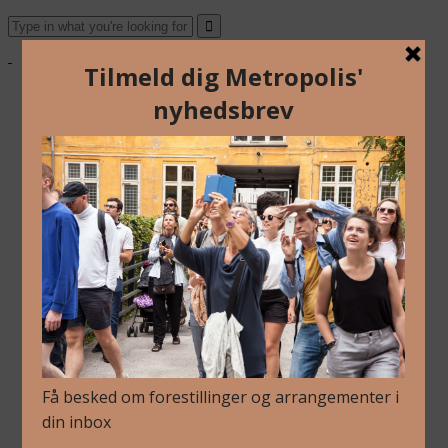
Om Os
Blog
Arkiv
Nyhedsbrev
Kalender
Kontakt
Dansk
Om Os
Blog
Arkiv
Nyhedsbrev
Kalender
Kontakt
Dansk