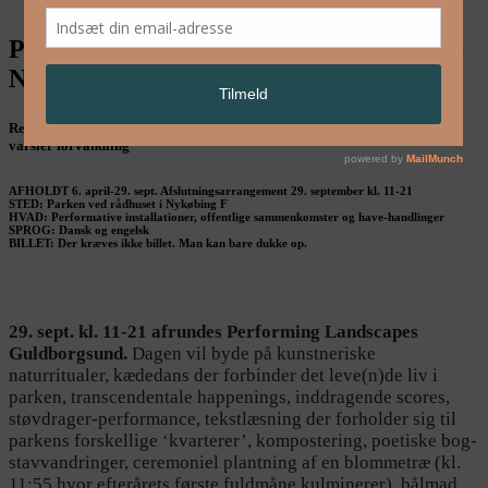
Performing Landscapes Guldborgsund –
Når naturen performer
Rewilding af parken ved rådhuset i Nykøbing F, hvor månen og stjernerne
varsler forvandling
AFHOLDT 6. april-29. sept. Afslutningsarrangement 29. september kl. 11-21
STED: Parken ved rådhuset i Nykøbing F
HVAD: Performative installationer, offentlige sammenkomster og have-handlinger
SPROG: Dansk og engelsk
BILLET: Der kræves ikke billet. Man kan bare dukke op.
29. sept. kl. 11-21 afrundes Performing Landscapes
Guldborgsund.
Dagen vil byde på kunstneriske
naturritualer, kædedans der forbinder det leve(n)de liv i
parken, transcendentale happenings, inddragende scores,
støvdrager-performance, tekstlæsning der forholder sig til
parkens forskellige ‘kvarterer’, kompostering, poetiske bog-
stavvandringer, ceremoniel plantning af en blommetræ (kl.
11:55 hvor efterårets første fuldmåne kulminerer), bålmad,