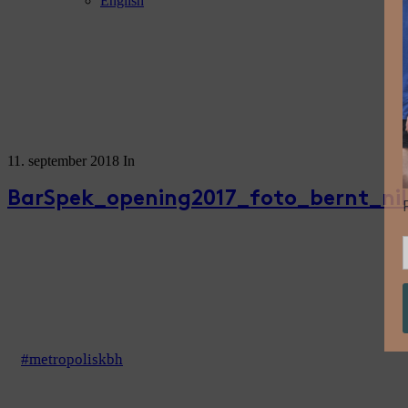
English
11. september 2018
In
BarSpek_opening2017_foto_bernt_nil
#metropoliskbh