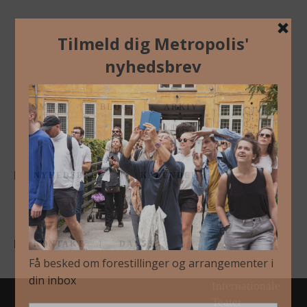
30. oktober 2017
In
ALENE-SAMMEN—
OM OS
BLOG
ARKIV
NYHEDSBREV
KALENDER
/Cookie-
indstillinger/
#metropoliskbh
Metropolis
KONTAKT
DANSK
arrangeres af
Københavns
Internationale
Teater